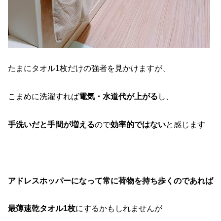
たまにタオル1枚だけの強者を見かけますが、
こまめに洗濯すれば
電気・水道代が上がる
し、
手洗いだと手間が増える
ので
効率的ではない
と感じます
アドレスホッパーになって常に荷物を持ち歩くのであれば
最薄速乾タオル1枚
にするかもしれませんが