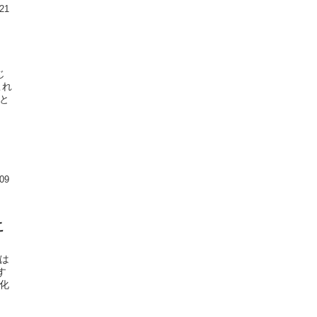
21
じ
これ
と
09
こ
は
す
化