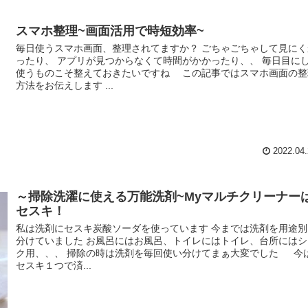
スマホ整理~画面活用で時短効率~
毎日使うスマホ画面、整理されてますか？ ごちゃごちゃして見にく
ったり、 アプリが見つからなくて時間がかかったり、、 毎日目に
使うものこそ整えておきたいですね この記事ではスマホ画面の整
方法をお伝えします ...
2022.04.
～掃除洗濯に使える万能洗剤~Myマルチクリーナー
セスキ！
私は洗剤にセスキ炭酸ソーダを使っています 今までは洗剤を用途別
分けていました お風呂にはお風呂、トイレにはトイレ、台所にはシ
ク用、、、 掃除の時は洗剤を毎回使い分けてまぁ大変でした 今
セスキ１つで済...