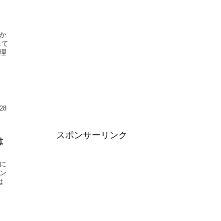
か
して
理
28
スポンサーリンク
は
に
ン
は