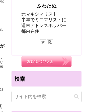
の記
ふわたぬ
元マキシマリスト
半年でミニマリストに
週末アドレスホッパー
28
都内在住
トが
し
り
家
検索
23
点