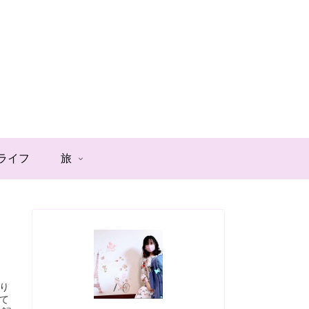
ライフ
旅
り
て