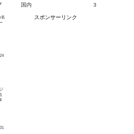
ッ
国内
3
スポンサーリンク
の名
ー
24
ジ
結
事
01