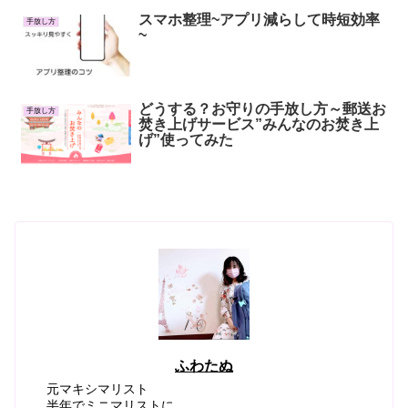
スマホ整理~アプリ減らして時短効率
手放し方
~
どうする？お守りの手放し方～郵送お
手放し方
焚き上げサービス”みんなのお焚き上
げ”使ってみた
ふわたぬ
元マキシマリスト
半年でミニマリストに