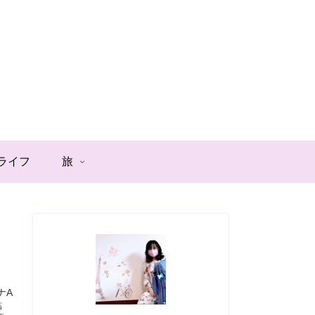
ライフ
旅
ナA
結