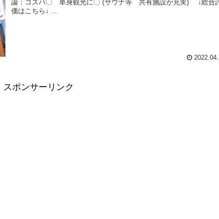
論：コスパ〇 単身観光に〇 (サウナ等 共有施設が充実) ↓総合
価はこちら↓ ...
2022.04.
スポンサーリンク