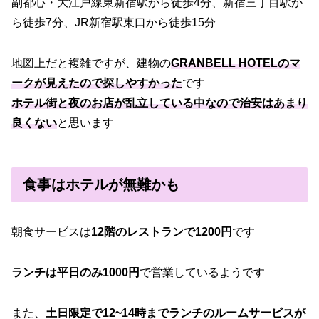
副都心・大江戸線東新宿駅から徒歩4分、新宿三丁目駅か
ら徒歩7分、JR新宿駅東口から徒歩15分
地図上だと複雑ですが、建物の
GRANBELL HOTELのマ
ークが見えたので探しやすかった
です
ホテル街と夜のお店が乱立している中なので治安はあまり
良くない
と思います
食事はホテルが無難かも
朝食サービスは
12階のレストランで1200円
です
ランチは平日のみ1000円
で営業しているようです
また、
土日限定で12~14時までランチのルームサービスが